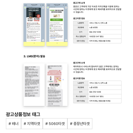
광고상품정보 태그
# 배너
# 지역타겟
# 5060타겟
# 중장년타겟