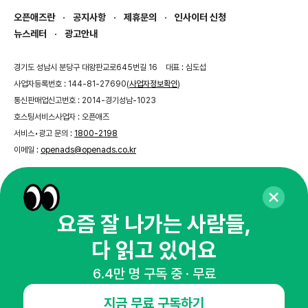
오픈애즈란
공지사항
제휴문의
인사이터 신청
뉴스레터
광고안내
경기도 성남시 분당구 대왕판교로645번길 16
대표 : 심도섭
사업자등록번호 : 144-81-27690(
사업자정보확인
)
통신판매업신고번호 : 2014-경기성남-1023
호스팅서비스사업자 : 오픈애즈
서비스•광고 문의 :
1800-2198
이메일 :
openads@openads.co.kr
이용약관
개인정보처리방침
instagram
thread
kakaotalk
요즘 잘 나가는 사람들,
다 읽고 있어요
© NHN AD. All rights reserved.
6.4만 명 구독 중 · 무료
지금 무료 구독하기