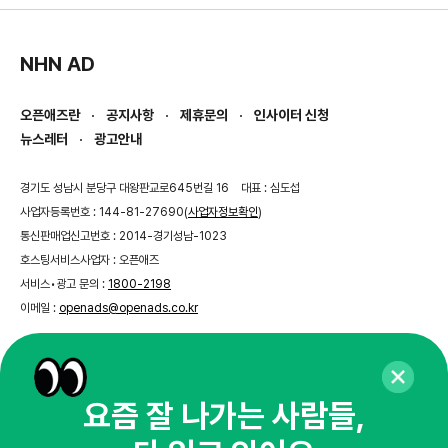
NHN AD
오픈애즈란
공지사항
제휴문의
인사이터 신청
뉴스레터
광고안내
경기도 성남시 분당구 대왕판교로645번길 16
대표 : 심도섭
사업자등록번호 : 144-81-27690(
사업자정보확인
)
통신판매업신고번호 : 2014-경기성남-1023
호스팅서비스사업자 : 오픈애즈
서비스•광고 문의 :
1800-2198
이메일 :
openads@openads.co.kr
이용약관
개인정보처리방침
instagram
thread
kakaotalk
요즘 잘 나가는 사람들,