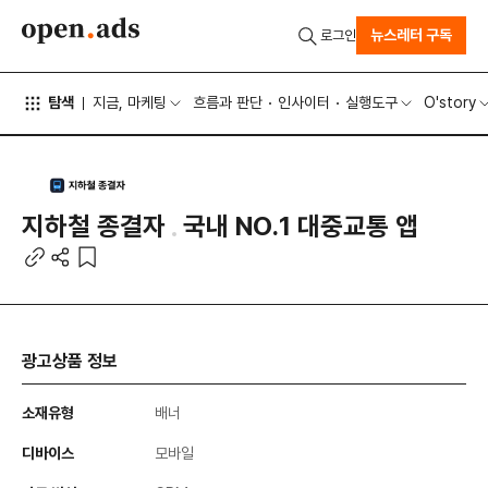
뉴스레터 구독
로그인
탐색
지금, 마케팅
흐름과 판단
인사이터
실행도구
O'story
지하철 종결자
국내 NO.1 대중교통 앱
광고상품 정보
소재유형
배너
디바이스
모바일