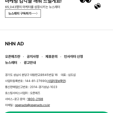
마케팅 감각을 깨워 드릴게요!
65,043명의 마케터를 성장시키는 뉴스레터
뉴스레터 구독하기
NHN AD
오픈애즈란
공지사항
제휴문의
인사이터 신청
뉴스레터
광고안내
경기도 성남시 분당구 대왕판교로645번길 16
대표 : 심도섭
사업자등록번호 : 144-81-27690(
사업자정보확인
)
통신판매업신고번호 : 2014-경기성남-1023
호스팅서비스사업자 : 오픈애즈
서비스•광고 문의 :
1800-2198
이메일 :
openads@openads.co.kr