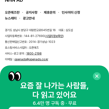
오픈애즈란
공지사항
제휴문의
인사이터 신청
뉴스레터
광고안내
경기도 성남시 분당구 대왕판교로645번길 16
대표 : 심도섭
사업자등록번호 : 144-81-27690(
사업자정보확인
)
통신판매업신고번호 : 2014-경기성남-1023
호스팅서비스사업자 : 오픈애즈
서비스•광고 문의 :
1800-2198
이메일 :
openads@openads.co.kr
이용약관
개인정보처리방침
instagram
thread
kakaotalk
요즘 잘 나가는 사람들,
다 읽고 있어요
© NHN AD. All rights reserved.
6.4만 명 구독 중 · 무료