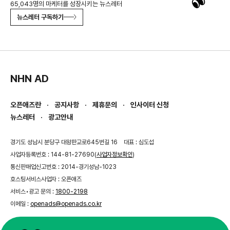
65,043명의 마케터를 성장시키는 뉴스레터
뉴스레터 구독하기
NHN AD
오픈애즈란
공지사항
제휴문의
인사이터 신청
뉴스레터
광고안내
경기도 성남시 분당구 대왕판교로645번길 16
대표 : 심도섭
사업자등록번호 : 144-81-27690(
사업자정보확인
)
통신판매업신고번호 : 2014-경기성남-1023
호스팅서비스사업자 : 오픈애즈
서비스•광고 문의 :
1800-2198
이메일 :
openads@openads.co.kr