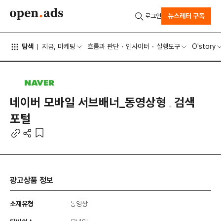
뉴스레터 구독
로그인
탐색
지금, 마케팅
흐름과 판단
인사이터
실행도구
O'story
네이버 모바일 서브배너_동영상형
검색
포털
광고상품 정보
소재유형
동영상