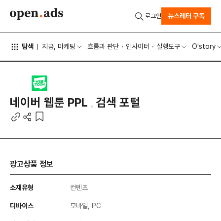
뉴스레터 구독
로그인
탐색
지금, 마케팅
흐름과 판단
인사이터
실행도구
O'story
네이버 웹툰 PPL
검색 포털
광고상품 정보
소재유형
컨텐츠
디바이스
모바일, PC