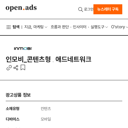
뉴스레터 구독
로그인
탐색
지금, 마케팅
흐름과 판단
인사이터
실행도구
O'story
인모비_콘텐츠형
애드네트워크
광고상품 정보
소재유형
컨텐츠
디바이스
모바일