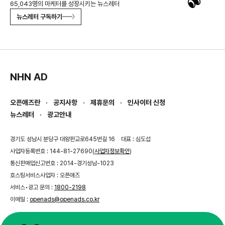
65,043명의 마케터를 성장시키는 뉴스레터
뉴스레터 구독하기
NHN AD
오픈애즈란
공지사항
제휴문의
인사이터 신청
뉴스레터
광고안내
경기도 성남시 분당구 대왕판교로645번길 16
대표 : 심도섭
사업자등록번호 : 144-81-27690(
사업자정보확인
)
통신판매업신고번호 : 2014-경기성남-1023
호스팅서비스사업자 : 오픈애즈
서비스•광고 문의 :
1800-2198
이메일 :
openads@openads.co.kr