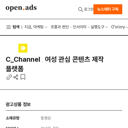
뉴스레터 구독
로그인
탐색
지금, 마케팅
흐름과 판단
인사이터
실행도구
O'story
C_Channel
여성 관심 콘텐츠 제작
플랫폼
광고상품 정보
소재유형
동영상