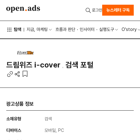
뉴스레터 구독
로그인
탐색
지금, 마케팅
흐름과 판단
인사이터
실행도구
O'story
드림위즈 i-cover
검색 포털
광고상품 정보
소재유형
검색
디바이스
모바일, PC