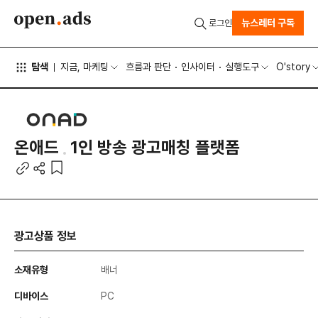
뉴스레터 구독
로그인
탐색
지금, 마케팅
흐름과 판단
인사이터
실행도구
O'story
온애드
1인 방송 광고매칭 플랫폼
광고상품 정보
소재유형
배너
디바이스
PC