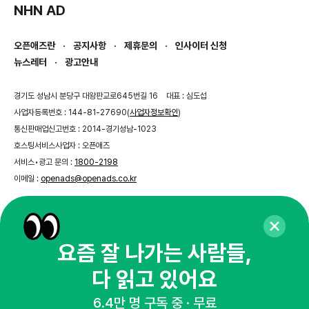
NHN AD
오픈애즈란
공지사항
제휴문의
인사이터 신청
뉴스레터
광고안내
경기도 성남시 분당구 대왕판교로645번길 16
대표 : 심도섭
사업자등록번호 : 144-81-27690(
사업자정보확인
)
통신판매업신고번호 : 2014-경기성남-1023
호스팅서비스사업자 : 오픈애즈
서비스•광고 문의 :
1800-2198
이메일 :
openads@openads.co.kr
이용약관
개인정보처리방침
instagram
thread
kakaotalk
요즘 잘 나가는 사람들,
다 읽고 있어요
© NHN AD. All rights reserved.
6.4만 명 구독 중 · 무료