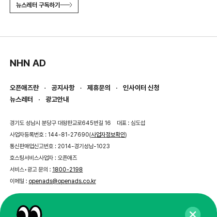
뉴스레터 구독하기
NHN AD
오픈애즈란
공지사항
제휴문의
인사이터 신청
뉴스레터
광고안내
경기도 성남시 분당구 대왕판교로645번길 16
대표 : 심도섭
사업자등록번호 : 144-81-27690(
사업자정보확인
)
통신판매업신고번호 : 2014-경기성남-1023
호스팅서비스사업자 : 오픈애즈
서비스•광고 문의 :
1800-2198
이메일 :
openads@openads.co.kr
이용약관
개인정보처리방침