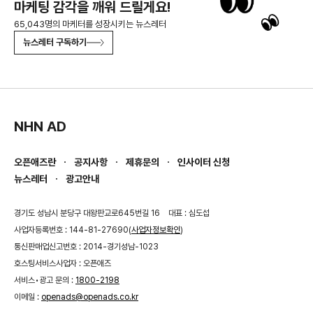
마케팅 감각을 깨워 드릴게요!
65,043명의 마케터를 성장시키는 뉴스레터
뉴스레터 구독하기
NHN AD
오픈애즈란
공지사항
제휴문의
인사이터 신청
뉴스레터
광고안내
경기도 성남시 분당구 대왕판교로645번길 16
대표 : 심도섭
사업자등록번호 : 144-81-27690(
사업자정보확인
)
통신판매업신고번호 : 2014-경기성남-1023
호스팅서비스사업자 : 오픈애즈
서비스•광고 문의 :
1800-2198
이메일 :
openads@openads.co.kr