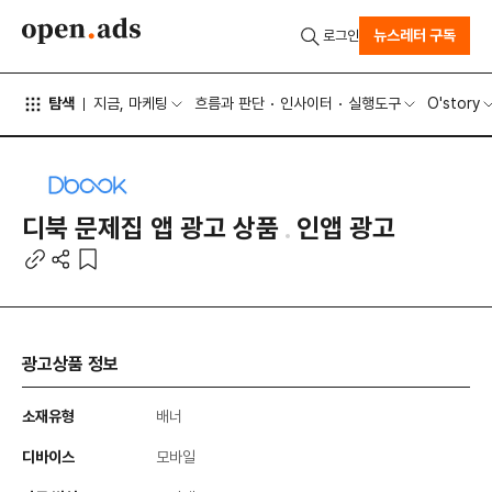
뉴스레터 구독
로그인
탐색
지금, 마케팅
흐름과 판단
인사이터
실행도구
O'story
디북 문제집 앱 광고 상품
인앱 광고
광고상품 정보
소재유형
배너
디바이스
모바일