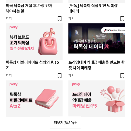
미국 틱톡샵 개설 후 가장 먼저
[단독] 틱톡이 직접 밝힌 틱톡샵
해야하는 일
데이터
피키
피키
틱톡샵 어필리에이트 섭외의 A to
프라임데이 역대급 매출을 만드는 한
Z
끗 차이 마케팅
피키
피키
더보기
(8/30)