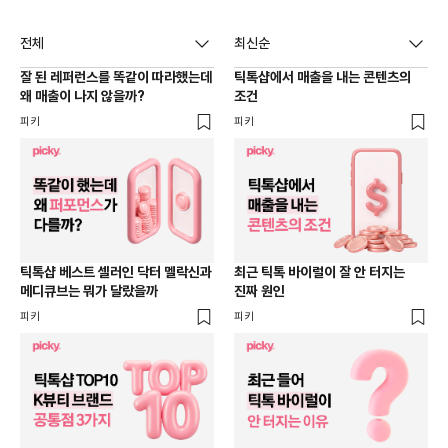
전체
최신순
잘 된 레퍼런스를 똑같이 따라했는데
틱톡샵에서 매출을 내는 콘텐츠의
왜 매출이 나지 않을까?
조건
피키
피키
틱톡샵 베스트 셀러인 닥터 멜락신과
최근 틱톡 바이럴이 잘 안 터지는
메디큐브는 뭐가 달랐을까
진짜 원인
피키
피키