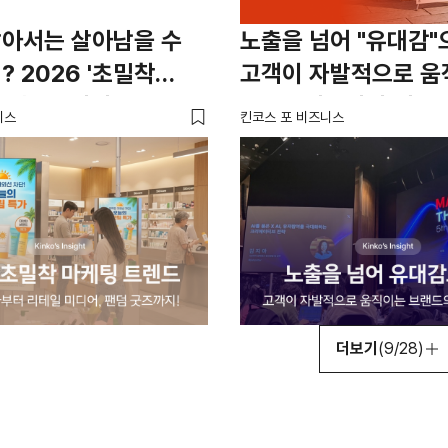
팔아서는 살아남을 수
노출을 넘어 "유대감"
? 2026 '초밀착
고객이 자발적으로 움
트렌드 3가지
브랜드의 3가지 비밀
니스
킨코스 포 비즈니스
더보기
(9/28)