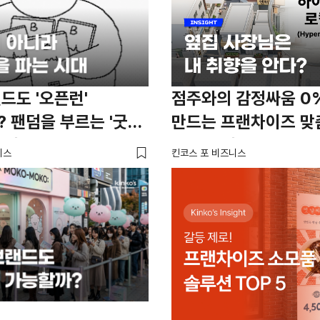
드도 '오픈런'
점주와의 감정싸움 0
 팬덤을 부르는 '굿즈
만드는 프랜차이즈 맞
전략
전용몰 비교 TOP 5
니스
킨코스 포 비즈니스