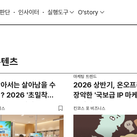
 판단
인사이터
실행도구
O'story
콘텐츠
마케팅 트렌드
팔아서는 살아남을 수
2026 상반기, 온오
? 2026 '초밀착
장악한 '국보급 IP 마케
트렌드 3가지
총정리
니스
킨코스 포 비즈니스