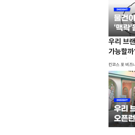
우리 브랜
가능할까?
마케팅' 
킨코스 포 비즈