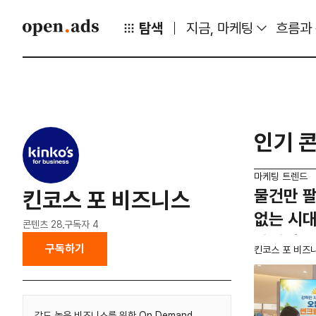
탐색
지금, 마케팅
흐름과
인기 
마케팅 트렌드
물건만 
킨코스 포 비즈니스
없는 시대
콘텐츠
28
구독자
4
마케팅' 
구독하기
킨코스 포 비즈
감도 높은 비즈니스를 위한 On Demand