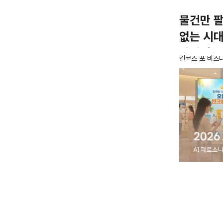
물건만 
없는 시대
마케팅' 
킨코스 포 비즈