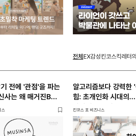
전체
EX감성
킨코스
킥레터
기 전에 '관점'을 파는
알고리즘보다 강력한 '
신사는 왜 매거진B를
힘: 초개인화 시대의

하이퍼로컬 생존 공식
니스
킨코스 포 비즈니스