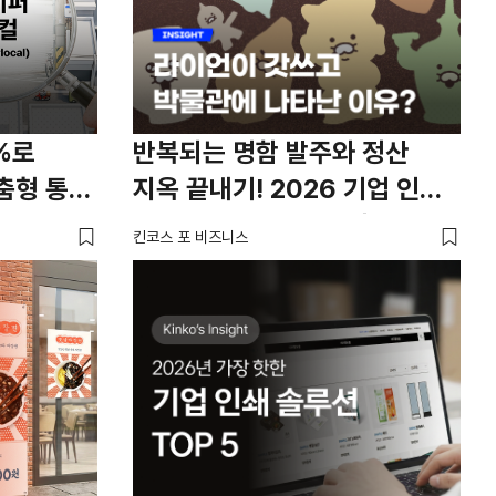
%로
반복되는 명함 발주와 정산
춤형 통합
지옥 끝내기! 2026 기업 인쇄
솔루션 TOP 5 전격 비교!
킨코스 포 비즈니스