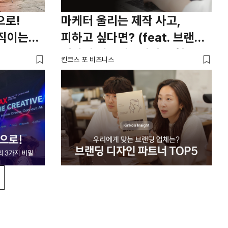
으로!
마케터 울리는 제작 사고,
직이는
피하고 싶다면? (feat. 브랜딩
디자인 파트너 5가지 유형
킨코스 포 비즈니스
총정리)