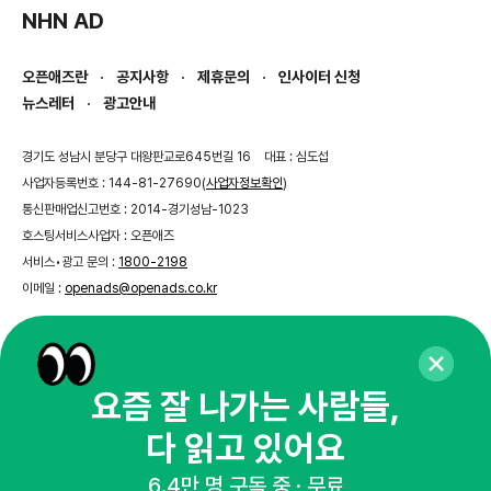
NHN AD
오픈애즈란
공지사항
제휴문의
인사이터 신청
뉴스레터
광고안내
경기도 성남시 분당구 대왕판교로645번길 16
대표 : 심도섭
사업자등록번호 : 144-81-27690(
사업자정보확인
)
통신판매업신고번호 : 2014-경기성남-1023
호스팅서비스사업자 : 오픈애즈
서비스•광고 문의 :
1800-2198
이메일 :
openads@openads.co.kr
이용약관
개인정보처리방침
instagram
thread
kakaotalk
요즘 잘 나가는 사람들,
다 읽고 있어요
© NHN AD. All rights reserved.
6.4만 명 구독 중 · 무료