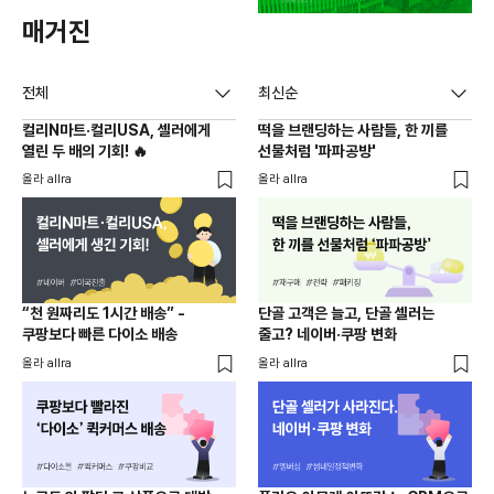
매거진
전체
최신순
컬리N마트·컬리USA, 셀러에게
떡을 브랜딩하는 사람들, 한 끼를
열린 두 배의 기회! 🔥
선물처럼 '파파공방'
올라 allra
올라 allra
“천 원짜리도 1시간 배송” -
단골 고객은 늘고, 단골 셀러는
쿠팡보다 빠른 다이소 배송
줄고? 네이버·쿠팡 변화
올라 allra
올라 allra