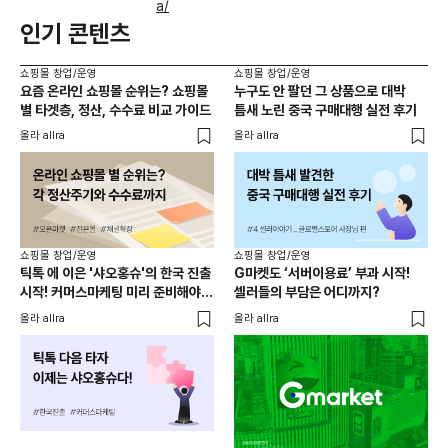
a/
인기 콘텐츠
쇼핑몰 창업/운영
쇼핑몰 창업/운영
요즘 온라인 쇼핑몰 순위는? 쇼핑몰
누구도 안 팔던 그 상품으로 대박
별 타겟층, 정산, 수수료 비교 가이드
틈새 노린 중국 구매대행 실전 후기
올라 allra
올라 allra
쇼핑몰 창업/운영
쇼핑몰 창업/운영
틱톡 에 이은 '샤오홍슈'의 한국 진출
G마켓도 ‘서버이용료’ 부과 시작!
시작! 커머스마케팅 미리 준비해야
셀러들의 부담은 어디까지?
함!
올라 allra
올라 allra