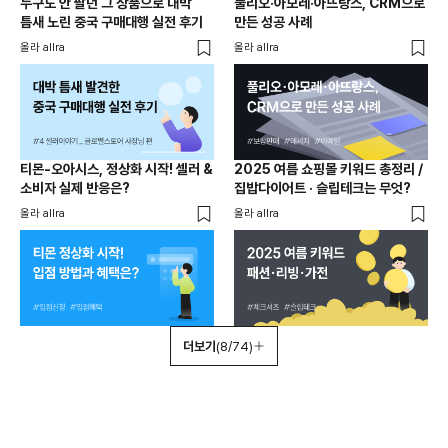
누구도 안 팔던 그 상품으로 대박
풀리오·아모레·아뜨랑스, CRM으로
틈새 노린 중국 구매대행 실전 후기
만든 성공 사례
올라 allra
올라 allra
티몬-오아시스, 정상화 시작! 셀러 &
2025 여름 쇼핑몰 키워드 총정리 /
소비자 실제 반응은?
집밥다이어트 · 슬립테크는 무엇?
올라 allra
올라 allra
더보기
(8/74)