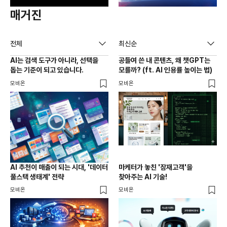
매거진
전체
최신순
AI는 검색 도구가 아니라, 선택을
공들여 쓴 내 콘텐츠, 왜 챗GPT는
돕는 기준이 되고 있습니다.
모를까? (ft. AI 인용률 높이는 법)
모비온
모비온
AI 추천이 매출이 되는 시대, '데이터
마케터가 놓친 '잠재고객'을
풀스택 생태계' 전략
찾아주는 AI 기술!
모비온
모비온