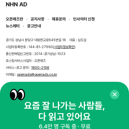
NHN AD
오픈애즈란
공지사항
제휴문의
인사이터 신청
뉴스레터
광고안내
경기도 성남시 분당구 대왕판교로645번길 16
대표 : 심도섭
사업자등록번호 : 144-81-27690(
사업자정보확인
)
통신판매업신고번호 : 2014-경기성남-1023
호스팅서비스사업자 : 오픈애즈
서비스•광고 문의 :
1800-2198
이메일 :
openads@openads.co.kr
이용약관
개인정보처리방침
instagram
thread
kakaotalk
요즘 잘 나가는 사람들,
다 읽고 있어요
© NHN AD. All rights reserved.
6.4만 명 구독 중 · 무료