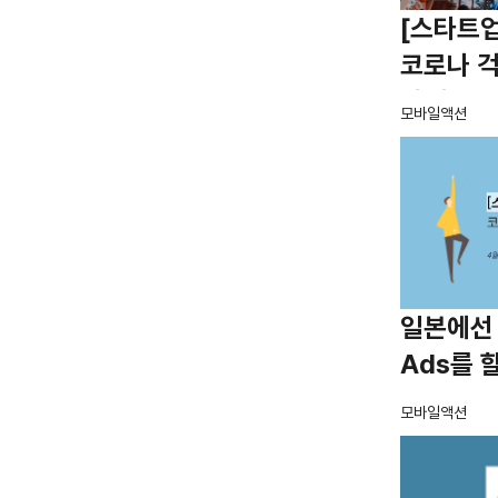
[스타트업
코로나 
하세요!
모바일액션
일본에선 누
Ads를 
모바일액션