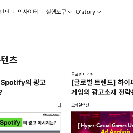
 판단
인사이터
실행도구
O'story
콘텐츠
글로벌 마케팅
Spotify의 광고
[글로벌 트렌드] 하
?
게임의 광고소재 전략
어떨까?
모바일액션