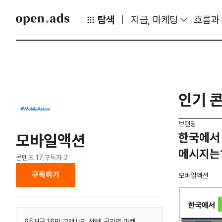
탐색
지금, 마케팅
흐름과
인기 
브랜딩
한국에서 
모바일액션
메시지는
콘텐츠
17
구독자
2
구독하기
모바일액션
65개국 16만 고객사의 선택! 국가별 마켓