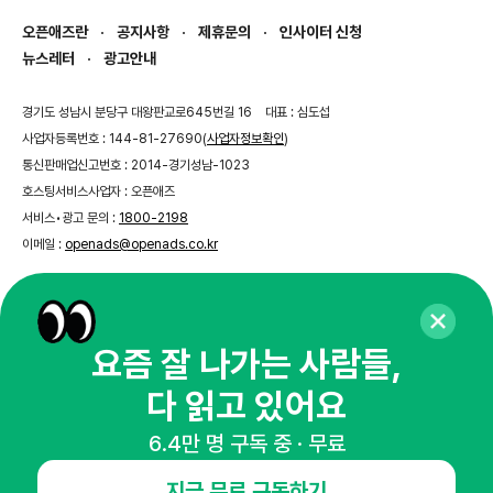
오픈애즈란
공지사항
제휴문의
인사이터 신청
뉴스레터
광고안내
경기도 성남시 분당구 대왕판교로645번길 16
대표 : 심도섭
사업자등록번호 : 144-81-27690(
사업자정보확인
)
통신판매업신고번호 : 2014-경기성남-1023
호스팅서비스사업자 : 오픈애즈
서비스•광고 문의 :
1800-2198
이메일 :
openads@openads.co.kr
이용약관
개인정보처리방침
instagram
thread
kakaotalk
요즘 잘 나가는 사람들,
다 읽고 있어요
© NHN AD. All rights reserved.
6.4만 명 구독 중 · 무료
지금 무료 구독하기