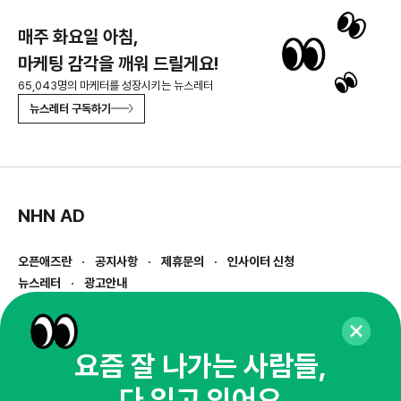
매주 화요일 아침,
마케팅 감각을 깨워 드릴게요!
65,043명의 마케터를 성장시키는 뉴스레터
뉴스레터 구독하기
NHN AD
오픈애즈란
공지사항
제휴문의
인사이터 신청
뉴스레터
광고안내
경기도 성남시 분당구 대왕판교로645번길 16
대표 : 심도섭
사업자등록번호 : 144-81-27690(
사업자정보확인
)
요즘 잘 나가는 사람들,
통신판매업신고번호 : 2014-경기성남-1023
다 읽고 있어요
호스팅서비스사업자 : 오픈애즈