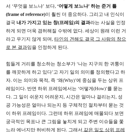
서 ‘무엇을 보느냐’ 보다,
‘어떻게 보느냐’ 하는 준거 틀
(frame of reference)
이 훨씬 더 중요하다. 그리고 내 인식이
결국
내가 가지고 있는 창(프레임)의 결과
라는 사실을 인정
하게 되면 더욱 겸허해질 수밖에 없다. 세상이 원래 이런 거
라고 우기지 않게 되며,
타인의 견해도 결국 그 사람의 창으
로 본 결과
임을 인정하게 된다.
힘들게 거리를 청소하는 청소부가 ‘나는 지구의 한 귀퉁이
를 깨끗하게 하고 있다’고 자기 일의 의미를 정의했다고 하
자. 이는 의미와 목적, 즉 ‘왜(Why)’에 중심을 두는 상위 프
레임이다. 반면 하위 프레임에서는 ‘어떻게(How)’를 묻는
다. 그 일이 쉬운지 어려운지, 시간은 얼마나 걸리는지, 성
공 가능성은 얼마나 되는지 등 구체적인 절차부터 묻는 것
이 하위 프레임이다. 그런데 하위 프레임에 매몰되다 보면
궁극적인 목표나 큰 그림을 놓치게 되고 주변 이슈들을 쫓
느라 에너지만 허비하게 된다. 그래서
같은 일도 상위 프레