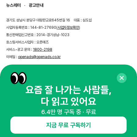
뉴스레터
광고안내
경기도 성남시 분당구 대왕판교로645번길 16
대표 : 심도섭
사업자등록번호 : 144-81-27690(
사업자정보확인
)
통신판매업신고번호 : 2014-경기성남-1023
호스팅서비스사업자 : 오픈애즈
서비스•광고 문의 :
1800-2198
이메일 :
openads@openads.co.kr
이용약관
개인정보처리방침
instagram
thread
kakaotalk
요즘 잘 나가는 사람들,
다 읽고 있어요
© NHN AD. All rights reserved.
6.4만 명 구독 중 · 무료
지금 무료 구독하기
신청 날짜가 지났습니다.