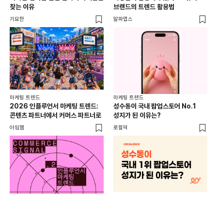
찾는 이유
브랜드의 트렌드 활용법
오프
기묘한
알파앱스
로컬
마케팅 트렌드
마케팅 트렌드
2026 인플루언서 마케팅 트렌드:
성수동이 국내 팝업스토어 No.1
콘텐츠 파트너에서 커머스 파트너로
성지가 된 이유는?
아임웹
로컬덕
마케
하
브루