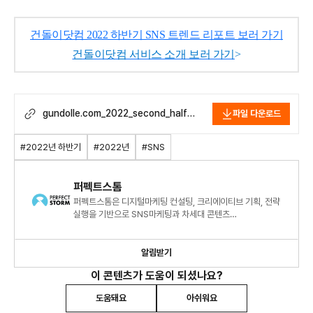
건돌이닷컴 2022 하반기 SNS 트렌드 리포트 보러 가기
건돌이닷컴 서비스 소개 보러 가기
>
gundolle.com_2022_second_half_s
파일 다운로드
ns_trends.pdf
#2022년 하반기
#2022년
#SNS
퍼펙트스톰
퍼펙트스톰은 디지털마케팅 컨설팅, 크리에이티브 기획, 전략
실행을 기반으로 SNS마케팅과 차세대 콘텐츠
AR/VR/MR제작 기술, 데이터 통계에 전문성을 갖고 있는
기업입니다.
알림받기
이 콘텐츠가 도움이 되셨나요?
도움돼요
아쉬워요