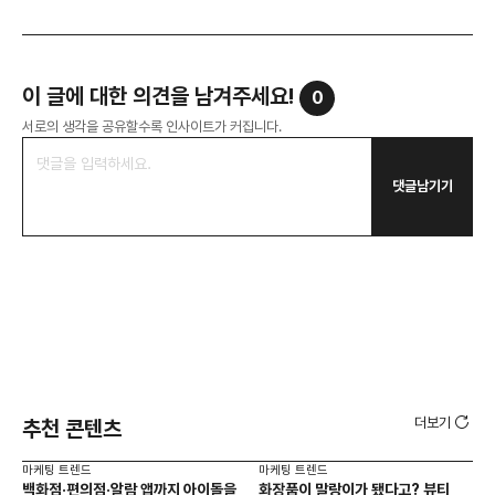
이 글에 대한 의견을 남겨주세요!
0
서로의 생각을 공유할수록 인사이트가 커집니다.
댓글남기기
더보기
추천 콘텐츠
마케팅 트렌드
마케팅 트렌드
마케
백화점·편의점·알람 앱까지 아이돌을
화장품이 말랑이가 됐다고? 뷰티
서