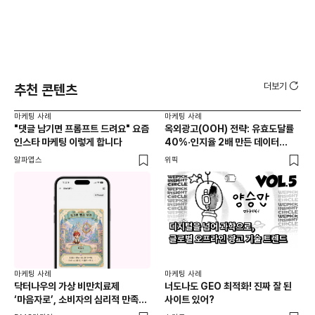
더보기
추천 콘텐츠
마케팅 사례
마케팅 사례
마케
"댓글 남기면 프롬프트 드려요" 요즘
옥외광고(OOH) 전략: 유효도달률
무
인스타 마케팅 이렇게 합니다
40%·인지율 2배 만든 데이터
‘댓
활용법 | 애드타입 양승만 이사
브
알파앱스
위픽
DM
마케
독립
마케팅 사례
마케팅 사례
출
닥터나우의 가상 비만치료제
너도나도 GEO 최적화! 진짜 잘 된
와디
‘마음자로’, 소비자의 심리적 만족을
사이트 있어?
충족하는 동시에 서비스의 접근성을