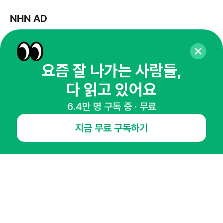
NHN AD
오픈애즈란
공지사항
제휴문의
인사이터 신청
뉴스레터
광고안내
요즘 잘 나가는 사람들,
경기도 성남시 분당구 대왕판교로645번길 16
대표 : 심도섭
다 읽고 있어요
사업자등록번호 : 144-81-27690(
사업자정보확인
)
통신판매업신고번호 : 2014-경기성남-1023
6.4만 명 구독 중 · 무료
호스팅서비스사업자 : 오픈애즈
지금 무료 구독하기
서비스•광고 문의 :
1800-2198
이메일 :
openads@openads.co.kr
이용약관
개인정보처리방침
instagram
thread
kakaotalk
© NHN AD. All rights reserved.