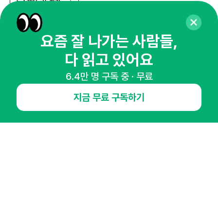
뉴스레터 구독하기
요즘 잘 나가는 사람들,
다 읽고 있어요
NHN AD
6.4만 명 구독 중 · 무료
오픈애즈란
공지사항
제휴문의
인사이터 신청
지금 무료 구독하기
뉴스레터
광고안내
경기도 성남시 분당구 대왕판교로645번길 16
대표 : 심도섭
사업자등록번호 : 144-81-27690(
사업자정보확인
)
통신판매업신고번호 : 2014-경기성남-1023
호스팅서비스사업자 : 오픈애즈
서비스•광고 문의 :
1800-2198
이메일 :
openads@openads.co.kr
이용약관
개인정보처리방침