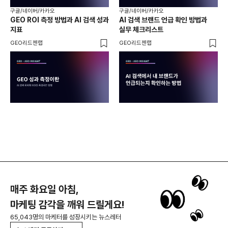
구글/네이버/카카오
구글/네이버/카카오
구글
GEO ROI 측정 방법과 AI 검색 성과
AI 검색 브랜드 언급 확인 방법과
롱테
지표
실무 체크리스트
SE
GEO리드젠랩
GEO리드젠랩
GE
매주 화요일 아침,
마케팅 감각을 깨워 드릴게요!
65,043명의 마케터를 성장시키는 뉴스레터