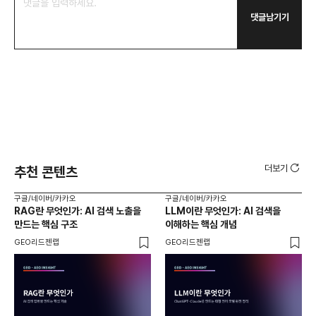
댓글남기기
더보기
추천 콘텐츠
구글/네이버/카카오
구글/네이버/카카오
구글
RAG란 무엇인가: AI 검색 노출을
LLM이란 무엇인가: AI 검색을
AI
만드는 핵심 구조
이해하는 핵심 개념
체
GEO리드젠랩
GEO리드젠랩
GE