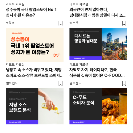
리포트 자료실
리포트 자료실
리포
성수동이 국내 팝업스토어 No.1
외국인이 먼저 알아봤다,
명소
성지가 된 이유는?
남대문시장과 명동 상권이 다시 뜨는
머무
이유는 뭘까
여행
로컬덕
썸트렌드
썸트
리포트 자료실
리포트 자료실
리포
냉장고 속 소스가 바뀌고 있다, 저당
차백도·차지·하이디라오, 한국
식단
조미료·소스·장류 브랜드별 소비자
식문화 깊숙이 들어온 C-FOOD
시대
반응 분석
브랜드
썸트렌드
썸트렌드
썸트