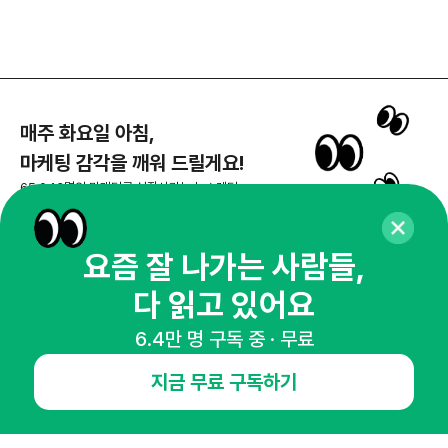
매주 화요일 아침,
마케팅 감각을 깨워 드릴게요!
65,043명의 마케터를 성장시키는 뉴스레터
뉴스레터 구독하기
요즘 잘 나가는 사람들,
다 읽고 있어요
NHN AD
6.4만 명 구독 중 · 무료
지금 무료 구독하기
오픈애즈란
공지사항
제휴문의
인사이터 신청
뉴스레터
광고안내