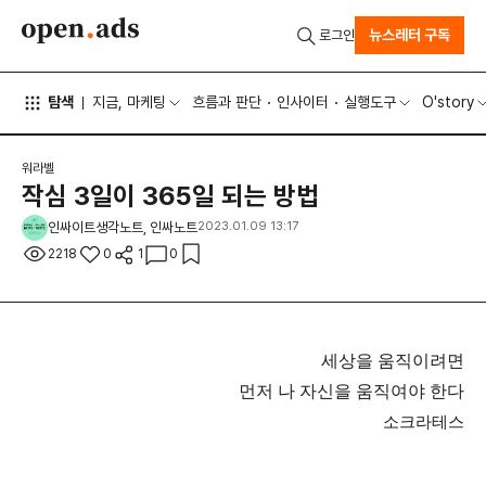
뉴스레터 구독
로그인
탐색
지금, 마케팅
흐름과 판단
인사이터
실행도구
O'story
워라벨
작심 3일이 365일 되는 방법
인싸이트생각노트, 인싸노트
2023.01.09 13:17
2218
0
1
0
세상을 움직이려면
먼저 나 자신을 움직여야 한다
소크라테스