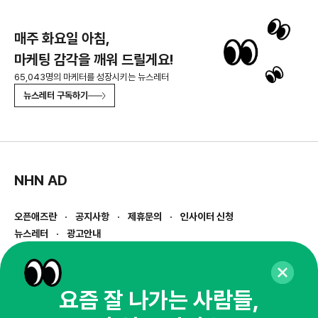
매주 화요일 아침,
마케팅 감각을 깨워 드릴게요!
65,043명의 마케터를 성장시키는 뉴스레터
뉴스레터 구독하기
NHN AD
오픈애즈란
공지사항
제휴문의
인사이터 신청
뉴스레터
광고안내
경기도 성남시 분당구 대왕판교로645번길 16
대표 : 심도섭
사업자등록번호 : 144-81-27690(
사업자정보확인
)
요즘 잘 나가는 사람들,
통신판매업신고번호 : 2014-경기성남-1023