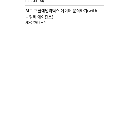
DXE(디엑스이)
AI로 구글애널리틱스 데이터 분석하기(with
빅쿼리 에이전트)
지아이코퍼레이션