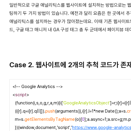
일반적으로 구글 애널리틱스를 웹사이트에 설치하는 방법으로는 웹사
팅하기 두 가지 방법이 있습니다. 예전과 달리 요즘은 한 곳에서 추
애널리틱스를 설치하는 경우가 많아졌는데요. 이때 기존 웹사이트의
드, 구글 태그 매니저 내 GA 구성 태그 총 두 군데에서 페이지뷰
Case 2. 웹사이트에 2개의 추척 코드가 존
<!-- Google Analytics -->
<
script
>
(function(i,s,o,g,r,a,m){i[
'GoogleAnalyticsObject'
]=r;i[r]=i[r]|
(i[r].q=i[r].q||[]).
push
(arguments)},i[r].l=1*new Date();a=s.
c
m=s.
getElementsByTagName
(o)[
0
];a.async=1;a.src=g;m.
})(window,document,'script','
https://www.google-analytics