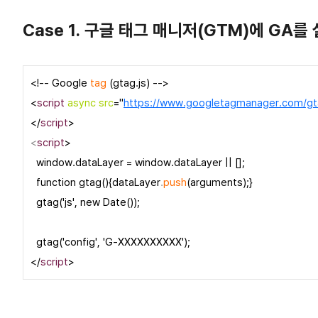
Case 1. 구글 태그 매니저(GTM)에 GA
<!-- Google
tag
(gtag.js) -->
<
script
async src
="
https://www.googletagmanager.com/g
</
script
>
<
script
>
window.dataLayer = window.dataLayer || [];
function gtag(){dataLayer
.
push
(arguments);}
gtag('js', new Date());
gtag('config', 'G-XXXXXXXXXX');
</
script
>