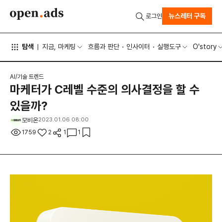
뉴스레터 구독
로그인
탐색
지금, 마케팅
흐름과 판단
인사이터
실행도구
O'story
AI/기술 트렌드
마케터가 C레벨 수준의 의사결정을 할 수
있을까?
모비온
2023.01.06 08:00
1759
2
1
1