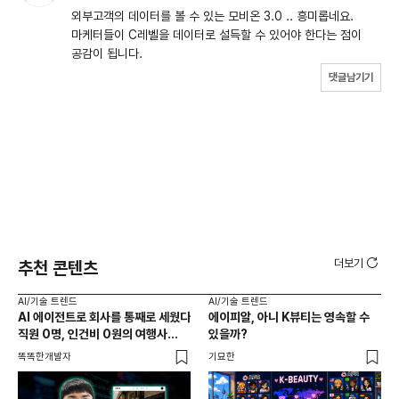
외부고객의 데이터를 볼 수 있는 모비온 3.0 .. 흥미롭네요.
마케터들이 C레벨을 데이터로 설득할 수 있어야 한다는 점이
공감이 됩니다.
댓글남기기
더보기
추천 콘텐츠
AI/기술 트렌드
AI/기술 트렌드
AI
AI 에이전트로 회사를 통째로 세웠다
에이피알, 아니 K뷰티는 영속할 수
20
직원 0명, 인건비 0원의 여행사
있을까?
다시
제작기
가
똑똑한개발자
기묘한
크리