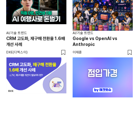
AI
AI
AI/기술 트렌드
AI/기술 트렌드
채널
CRM 고도화, 재구매 전환율 1.6배
Google vs OpenAI vs
두툼
개선 사례
Anthropic
AI
DXE(디엑스이)
이재훈