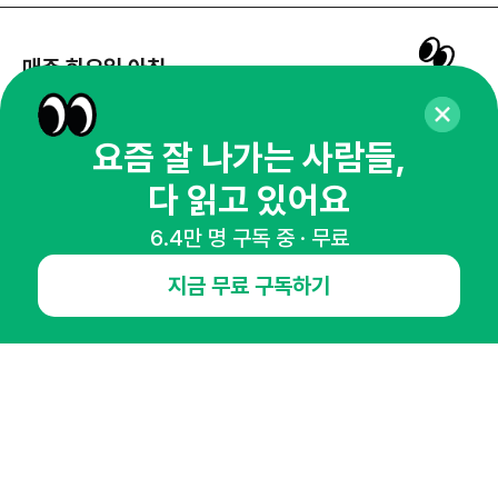
매주 화요일 아침,
마케팅 감각을 깨워 드릴게요!
65,043명의 마케터를 성장시키는 뉴스레터
요즘 잘 나가는 사람들,
뉴스레터 구독하기
다 읽고 있어요
6.4만 명 구독 중 · 무료
지금 무료 구독하기
NHN AD
오픈애즈란
공지사항
제휴문의
인사이터 신청
뉴스레터
광고안내
경기도 성남시 분당구 대왕판교로645번길 16
대표 : 심도섭
사업자등록번호 : 144-81-27690(
사업자정보확인
)
통신판매업신고번호 : 2014-경기성남-1023