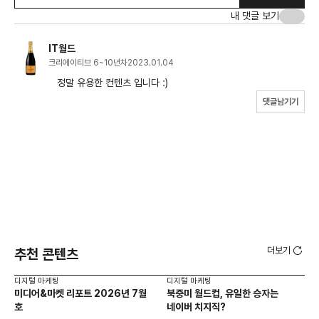
내 댓글 보기
IT월드
크리에이티브 6~10년차
2023.01.04
정말 유용한 컨텐츠 입니다 :)
댓글남기기
더보기
추천 콘텐츠
디지털 마케팅
디지털 마케팅
디지
미디어&마켓 리포트 2026년 7월
북중미 월드컵, 유일한 승자는
브
호
네이버 치지직?
팬