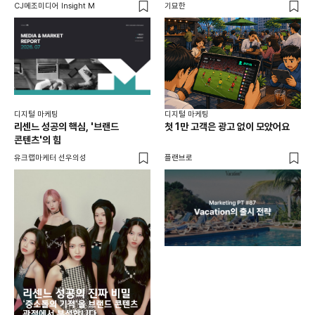
CJ메조미디어 Insight M
기묘한
유크
디지털 마케팅
디지털 마케팅
리센느 성공의 핵심, '브랜드
첫 1만 고객은 광고 없이 모았어요
콘텐츠'의 힘
유크랩마케터 선우의성
플랜브로
디지
AI
쇼핑
똑똑