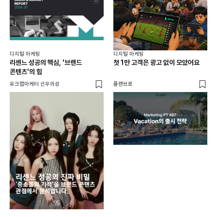
디지털 마케팅
디지털 마케팅
리센느 성공의 핵심, '브랜드
첫 1만 고객은 광고 없이 모았어요
콘텐츠'의 힘
유크랩마케터 선우의성
플랜브로
디지
AI
쇼핑
똑똑