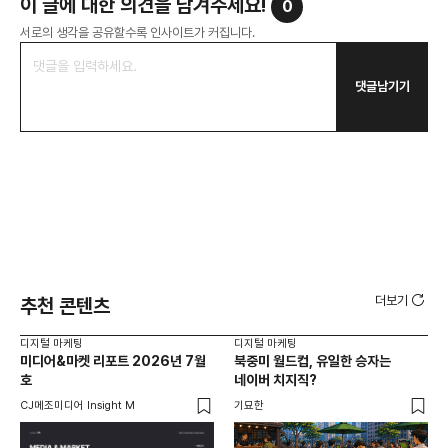
이 글에 대한 의견을 남겨주세요!
0
서로의 생각을 공유할수록 인사이트가 커집니다.
댓글남기기
더보기
추천 콘텐츠
디지털 마케팅
디지털 마케팅
디지
미디어&마켓 리포트 2026년 7월
북중미 월드컵, 유일한 승자는
브
호
네이버 치지직?
팬
CJ메조미디어 Insight M
기묘한
유크