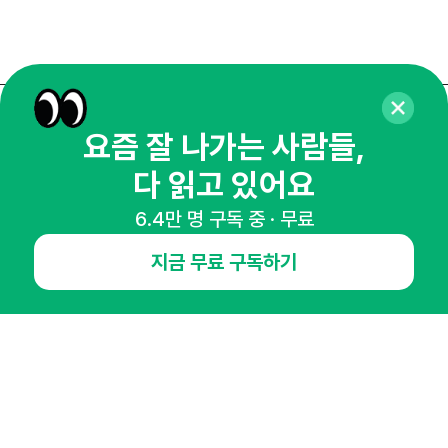
매주 화요일 아침,
요즘 잘 나가는 사람들,
마케팅 감각을 깨워 드릴게요!
다 읽고 있어요
65,043명의 마케터를 성장시키는 뉴스레터
6.4만 명 구독 중 · 무료
뉴스레터 구독하기
지금 무료 구독하기
NHN AD
오픈애즈란
공지사항
제휴문의
인사이터 신청
뉴스레터
광고안내