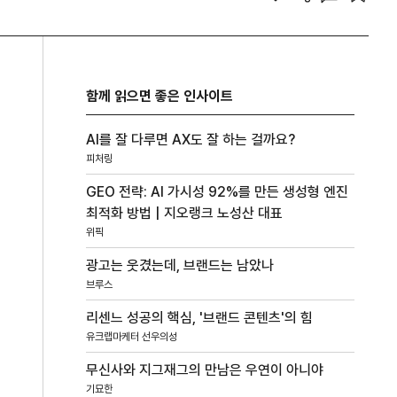
함께 읽으면 좋은 인사이트
AI를 잘 다루면 AX도 잘 하는 걸까요?
피처링
GEO 전략: AI 가시성 92%를 만든 생성형 엔진
최적화 방법 | 지오랭크 노성산 대표
위픽
광고는 웃겼는데, 브랜드는 남았나
브루스
리센느 성공의 핵심, '브랜드 콘텐츠'의 힘
유크랩마케터 선우의성
무신사와 지그재그의 만남은 우연이 아니야
기묘한