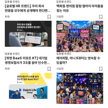
업종별 트렌드
업종별 트렌드
업종
[글로벌 HR 트렌드] 우리 회사
백화점·편의점·알람 앱까지 아이돌을
드라
연봉을 모두에게 공개해야 한다면? |
찾는 이유
진
급여 투명성 법, 해외 사례, 연봉
위펀
기묘한
기묘
공개, 채용 공고
업종별 트렌드
업종별 트렌드
업종
[위펀 BaaS 리포트 #7] 대기업
에이피알, 아니 K뷰티는 영속할 수
민음
생명보험사가 3조를 쏟아 인수한
있을까?
달
일본 BaaS 회사의 정체는?
위펀
기묘한
기묘