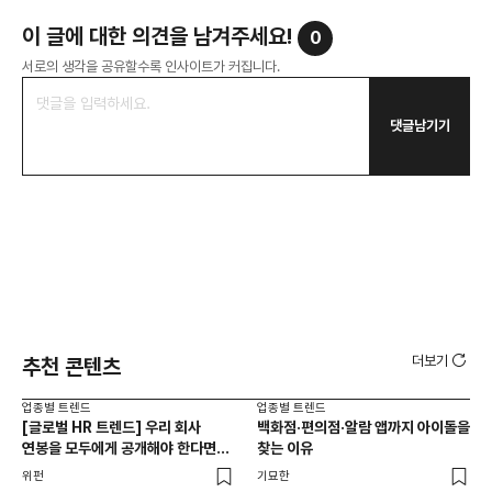
이 글에 대한 의견을 남겨주세요!
0
서로의 생각을 공유할수록 인사이트가 커집니다.
댓글남기기
더보기
추천 콘텐츠
업종별 트렌드
업종별 트렌드
업종
[글로벌 HR 트렌드] 우리 회사
백화점·편의점·알람 앱까지 아이돌을
드라
연봉을 모두에게 공개해야 한다면? |
찾는 이유
진
급여 투명성 법, 해외 사례, 연봉
위펀
기묘한
기묘
공개, 채용 공고