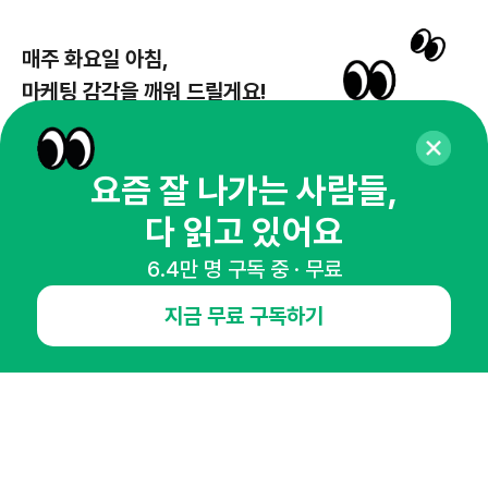
매주 화요일 아침,
마케팅 감각을 깨워 드릴게요!
65,043명의 마케터를 성장시키는 뉴스레터
뉴스레터 구독하기
요즘 잘 나가는 사람들,
다 읽고 있어요
6.4만 명 구독 중 · 무료
NHN AD
지금 무료 구독하기
오픈애즈란
공지사항
제휴문의
인사이터 신청
뉴스레터
광고안내
경기도 성남시 분당구 대왕판교로645번길 16
대표 : 심도섭
사업자등록번호 : 144-81-27690(
사업자정보확인
)
통신판매업신고번호 : 2014-경기성남-1023