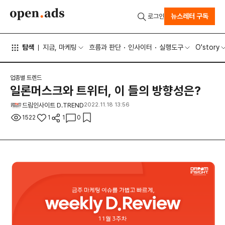
뉴스레터 구독
로그인
탐색
지금, 마케팅
흐름과 판단
인사이터
실행도구
O'story
업종별 트렌드
일론머스크와 트위터, 이 들의 방향성은?
드림인사이트 D.TREND
2022.11.18 13:56
1522
1
1
0