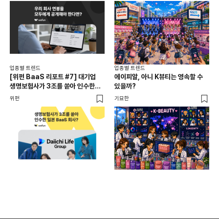
업종별 트렌드
업종별 트렌드
업종
[위펀 BaaS 리포트 #7] 대기업
에이피알, 아니 K뷰티는 영속할 수
민음
생명보험사가 3조를 쏟아 인수한
있을까?
달
일본 BaaS 회사의 정체는?
위펀
기묘한
기묘