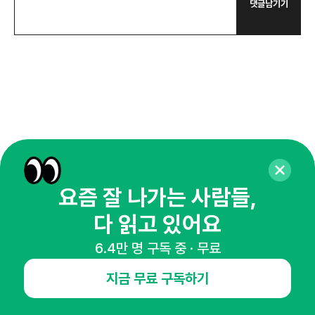
댓글남기기
더보기
추천 콘텐츠
브랜딩
브랜딩
브랜
요즘 잘 나가는 사람들,
백화점·편의점·알람 앱까지 아이돌을
성수동이 국내 팝업스토어 No.1
10
찾는 이유
성지가 된 이유는?
마
다 읽고 있어요
기묘한
로컬덕
플랜
6.4만 명 구독 중 · 무료
지금 무료 구독하기