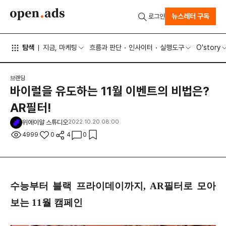
뉴스레터 구독
로그인
탐색
지금, 마케팅
흐름과 판단
인사이터
실행도구
O'story
브랜딩
바이럴을 유도하는 11월 이벤트의 비법은?
AR필터!
위에이알 스튜디오
2022.10.20 08:00
4999
0
4
0
수능부터 블랙 프라이데이까지, AR필터로 모아
보는 11월 캠페인