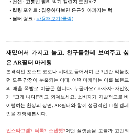
• 컨셉 : 고봉밥 빨리 먹기 챌린지 도전하기
• 킬링 포인트 : 집중하다보면 은근히 아파지는 턱
• 필터 링크 :
사용해보기(클릭)
재밌어서 가지고 놀고, 친구들한테 보여주고 싶
은 AR필터 마케팅
본격적인 포스트 코로나 시대로 들어서며 근 3년간 억눌렀
던 모든 감정이 분출되는 이때, 어떤 마케터는 이를 브랜드
의 매출 폭발로 이끌곤 합니다. 누굴까요? 자자자~자신있
게 “그게 나다!”라고 외쳐보세요. 소비자가 자발적으로 바
이럴하는 환상의 장면, AR필터와 함께 성공적인 11월 캠페
인을 진행해봅시다.
인스타그램? 틱톡? 스냅챗?
어떤 플랫폼을 고를까 고민되