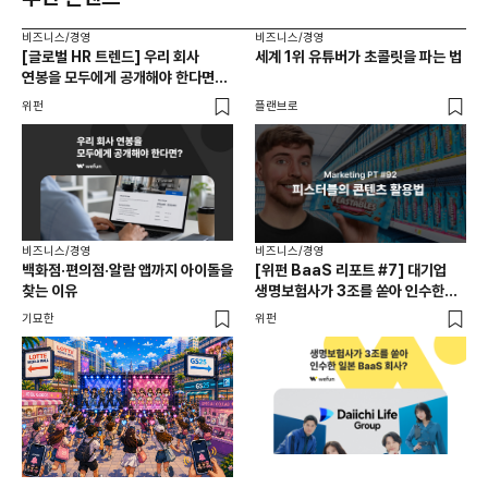
비즈니스/경영
비즈니스/경영
비즈
[글로벌 HR 트렌드] 우리 회사
세계 1위 유튜버가 초콜릿을 파는 법
에이
연봉을 모두에게 공개해야 한다면? |
있
급여 투명성 법, 해외 사례, 연봉
위펀
플랜브로
기묘
공개, 채용 공고
비즈니스/경영
비즈니스/경영
백화점·편의점·알람 앱까지 아이돌을
[위펀 BaaS 리포트 #7] 대기업
비즈
찾는 이유
생명보험사가 3조를 쏟아 인수한
광고
일본 BaaS 회사의 정체는?
공
기묘한
위펀
플랜