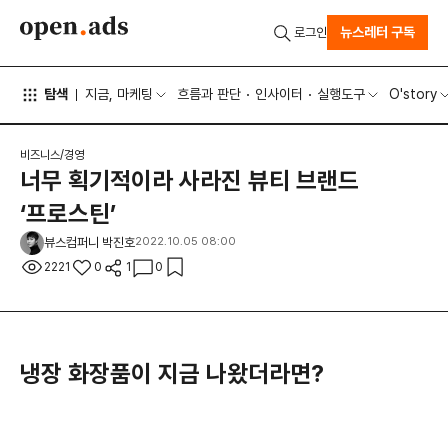
뉴스레터 구독
로그인
탐색
지금, 마케팅
흐름과 판단
인사이터
실행도구
O'story
비즈니스/경영
너무 획기적이라 사라진 뷰티 브랜드
‘프로스틴’
뷰스컴퍼니 박진호
2022.10.05 08:00
2221
0
1
0
냉장 화장품이 지금 나왔더라면?