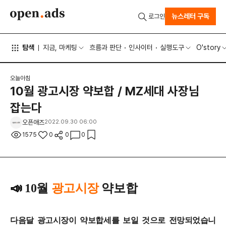
뉴스레터 구독
로그인
탐색
지금, 마케팅
흐름과 판단
인사이터
실행도구
O'story
오늘아침
10월 광고시장 약보합 / MZ세대 사장님
잡는다
오픈애즈
2022.09.30 06:00
1575
0
0
0
📣
10월
광고시장
약보합
다음달 광고시장이 약보합세를 보일 것으로 전망되었습니