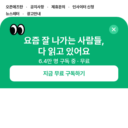
오픈애즈란
공지사항
제휴문의
인사이터 신청
뉴스레터
광고안내
경기도 성남시 분당구 대왕판교로645번길 16
대표 : 심도섭
사업자등록번호 : 144-81-27690(
사업자정보확인
)
요즘 잘 나가는 사람들,
통신판매업신고번호 : 2014-경기성남-1023
다 읽고 있어요
호스팅서비스사업자 : 오픈애즈
서비스•광고 문의 :
1800-2198
6.4만 명 구독 중 · 무료
이메일 :
openads@openads.co.kr
지금 무료 구독하기
이용약관
개인정보처리방침
instagram
thread
kakaotalk
© NHN AD. All rights reserved.