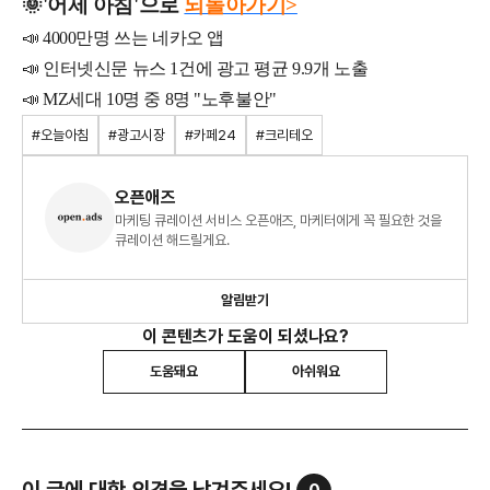
🌞'
어제 아침'으로
되돌아가기>
📣 4000만명 쓰는 네카오 앱
📣 인터넷신문 뉴스 1건에 광고 평균 9.9개 노출
📣 MZ세대 10명 중 8명 "노후불안"
#오늘아침
#광고시장
#카페24
#크리테오
오픈애즈
마케팅 큐레이션 서비스 오픈애즈, 마케터에게 꼭 필요한 것을
큐레이션 해드릴게요.
알림받기
이 콘텐츠가 도움이 되셨나요?
도움돼요
아쉬워요
이 글에 대한 의견을 남겨주세요!