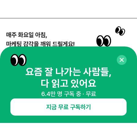
매주 화요일 아침,
마케팅 감각을 깨워 드릴게요!
65,043명의 마케터를 성장시키는 뉴스레터
뉴스레터 구독하기
요즘 잘 나가는 사람들,
다 읽고 있어요
6.4만 명 구독 중 · 무료
NHN AD
지금 무료 구독하기
오픈애즈란
공지사항
제휴문의
인사이터 신청
뉴스레터
광고안내
경기도 성남시 분당구 대왕판교로645번길 16
대표 : 심도섭