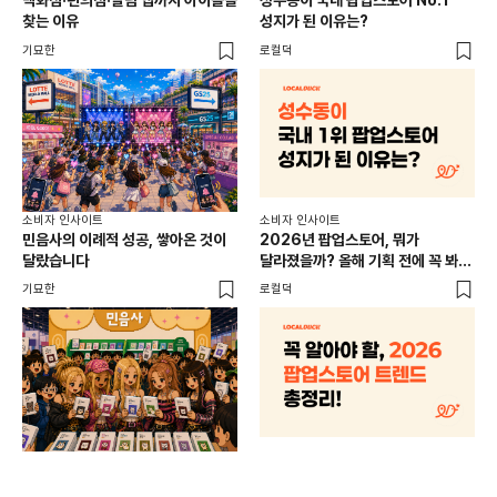
백화점·편의점·알람 앱까지 아이돌을
성수동이 국내 팝업스토어 No.1
외국
찾는 이유
성지가 된 이유는?
남
이
기묘한
로컬덕
썸트
소비
소비자 인사이트
소비자 인사이트
CR
민음사의 이례적 성공, 쌓아온 것이
2026년 팝업스토어, 뭐가
개
달랐습니다
달라졌을까? 올해 기획 전에 꼭 봐야
할 트렌드 4가지
DX
기묘한
로컬덕