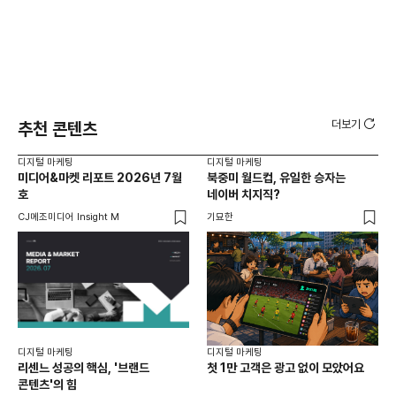
더보기
추천 콘텐츠
디지털 마케팅
디지털 마케팅
디지
미디어&마켓 리포트 2026년 7월
북중미 월드컵, 유일한 승자는
브
호
네이버 치지직?
팬
CJ메조미디어 Insight M
기묘한
유크
디지털 마케팅
디지털 마케팅
리센느 성공의 핵심, '브랜드
첫 1만 고객은 광고 없이 모았어요
콘텐츠'의 힘