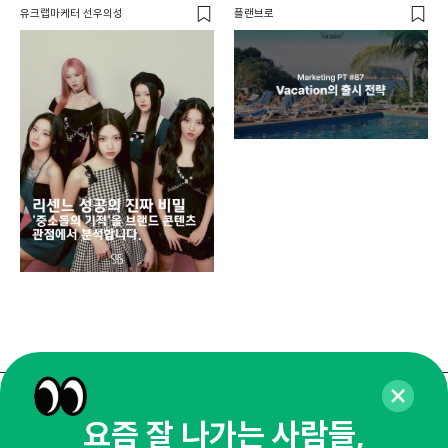
유크랩마케터 선우의성
플랜브로
디지
AI
쇼핑
똑똑
매주 화요일 아침,
요즘 잘 나가는 사람들,