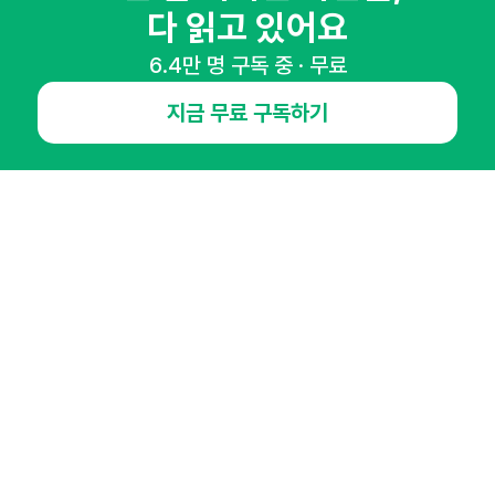
마케팅 감각을 깨워 드릴게요!
다 읽고 있어요
65,043명의 마케터를 성장시키는 뉴스레터
6.4만 명 구독 중 · 무료
뉴스레터 구독하기
지금 무료 구독하기
NHN AD
오픈애즈란
공지사항
제휴문의
인사이터 신청
뉴스레터
광고안내
경기도 성남시 분당구 대왕판교로645번길 16
대표 : 심도섭
사업자등록번호 : 144-81-27690(
사업자정보확인
)
통신판매업신고번호 : 2014-경기성남-1023
호스팅서비스사업자 : 오픈애즈
서비스•광고 문의 :
1800-2198
이메일 :
openads@openads.co.kr