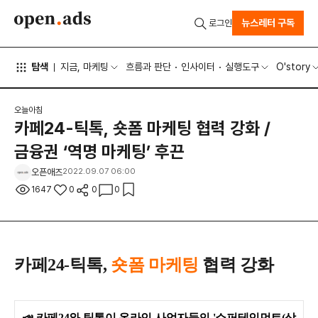
뉴스레터 구독
로그인
탐색
지금, 마케팅
흐름과 판단
인사이터
실행도구
O'story
오늘아침
카페24-틱톡, 숏폼 마케팅 협력 강화 /
금융권 ‘역명 마케팅’ 후끈
오픈애즈
2022.09.07 06:00
1647
0
0
0
카페24-틱톡,
숏폼 마케팅
협력 강화
📣
카페24와 틱톡이 온라인 사업자들의 '쇼퍼테인먼트(상