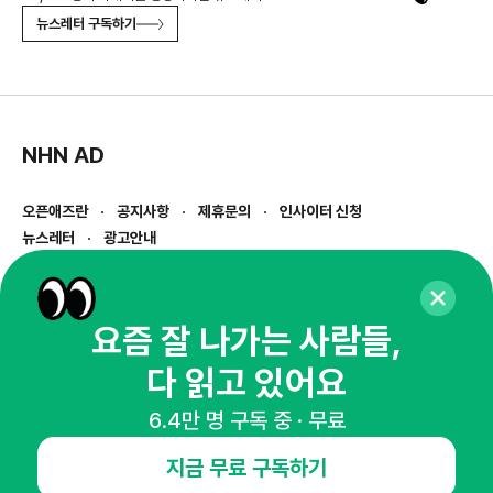
뉴스레터 구독하기
NHN AD
오픈애즈란
공지사항
제휴문의
인사이터 신청
뉴스레터
광고안내
경기도 성남시 분당구 대왕판교로645번길 16
대표 : 심도섭
사업자등록번호 : 144-81-27690(
사업자정보확인
)
요즘 잘 나가는 사람들,
통신판매업신고번호 : 2014-경기성남-1023
다 읽고 있어요
호스팅서비스사업자 : 오픈애즈
서비스•광고 문의 :
1800-2198
6.4만 명 구독 중 · 무료
이메일 :
openads@openads.co.kr
지금 무료 구독하기
이용약관
개인정보처리방침