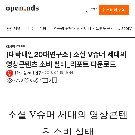
뉴스레터 구독
로그인
탐색
지금, 마케팅
흐름과 판단
인사이터
실행도구
O'story
마케팅 트렌드
[대학내일20대연구소] 소셜 V슈머 세대의
영상콘텐츠 소비 실태_리포트 다운로드
대학내일20대연구소
2018.02.19 19:44
7756
0
1
0
소셜 V슈머 세대의 영상콘텐
츠 소비 실태