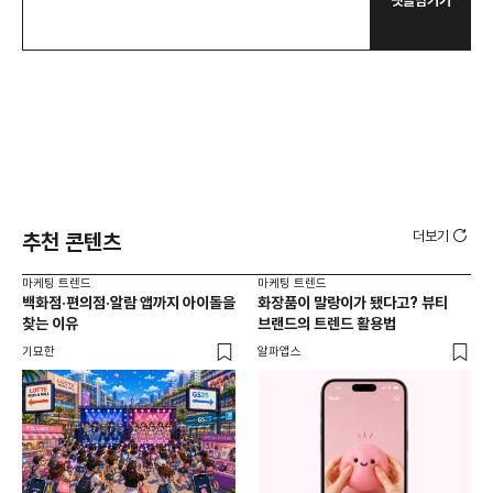
댓글남기기
더보기
추천 콘텐츠
마케팅 트렌드
마케팅 트렌드
마케
백화점·편의점·알람 앱까지 아이돌을
화장품이 말랑이가 됐다고? 뷰티
서
찾는 이유
브랜드의 트렌드 활용법
오프
기묘한
알파앱스
로컬