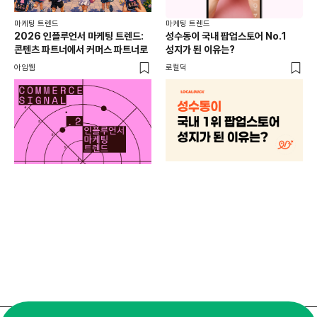
마케팅 트렌드
마케팅 트렌드
2026 인플루언서 마케팅 트렌드:
성수동이 국내 팝업스토어 No.1
콘텐츠 파트너에서 커머스 파트너로
성지가 된 이유는?
아임웹
로컬덕
마케
하
브루