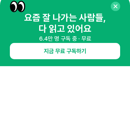
매주 화요일 아침,
요즘 잘 나가는 사람들,
마케팅 감각을 깨워 드릴게요!
다 읽고 있어요
65,043명의 마케터를 성장시키는 뉴스레터
뉴스레터 구독하기
6.4만 명 구독 중 · 무료
지금 무료 구독하기
NHN AD
오픈애즈란
공지사항
제휴문의
인사이터 신청
뉴스레터
광고안내
경기도 성남시 분당구 대왕판교로645번길 16
대표 : 심도섭
사업자등록번호 : 144-81-27690(
사업자정보확인
)
통신판매업신고번호 : 2014-경기성남-1023
호스팅서비스사업자 : 오픈애즈