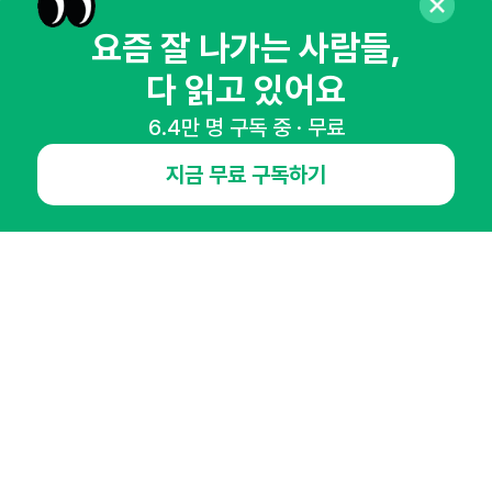
뉴스레터 구독하기
요즘 잘 나가는 사람들,
다 읽고 있어요
6.4만 명 구독 중 · 무료
NHN AD
지금 무료 구독하기
오픈애즈란
공지사항
제휴문의
인사이터 신청
뉴스레터
광고안내
경기도 성남시 분당구 대왕판교로645번길 16
대표 : 심도섭
사업자등록번호 : 144-81-27690(
사업자정보확인
)
통신판매업신고번호 : 2014-경기성남-1023
호스팅서비스사업자 : 오픈애즈
서비스•광고 문의 :
1800-2198
이메일 :
openads@openads.co.kr
이용약관
개인정보처리방침