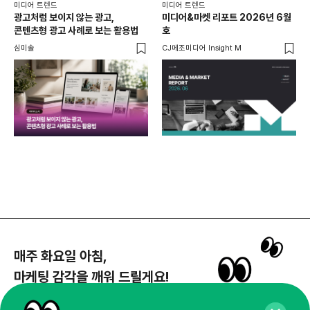
미디어 트렌드
미디어 트렌드
미디
광고처럼 보이지 않는 광고,
미디어&마켓 리포트 2026년 6월
연령
콘텐츠형 광고 사례로 보는 활용법
호
타
꾸밈
심미솔
CJ메조미디어 Insight M
DM
함께
각
매주 화요일 아침,
마케팅 감각을 깨워 드릴게요!
65,043명의 마케터를 성장시키는 뉴스레터