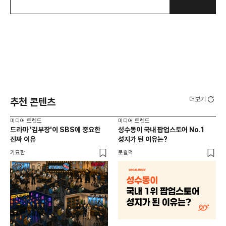
더보기
추천 콘텐츠
미디어 트렌드
미디어 트렌드
미디
드라마 '김부장'이 SBS에 중요한
성수동이 국내 팝업스토어 No.1
요
진짜 이유
성지가 된 이유는?
않습
유튜
기묘한
로컬덕
유광