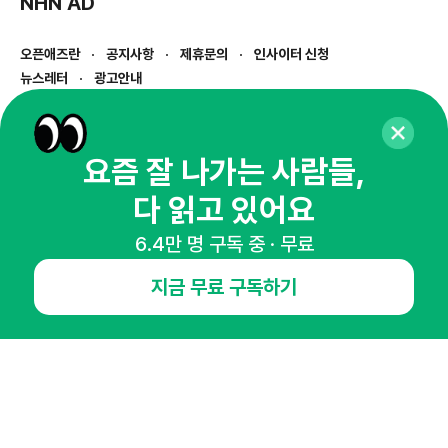
NHN AD
오픈애즈란
공지사항
제휴문의
인사이터 신청
뉴스레터
광고안내
경기도 성남시 분당구 대왕판교로645번길 16
대표 : 심도섭
사업자등록번호 : 144-81-27690(
사업자정보확인
)
요즘 잘 나가는 사람들,
통신판매업신고번호 : 2014-경기성남-1023
다 읽고 있어요
호스팅서비스사업자 : 오픈애즈
서비스•광고 문의 :
1800-2198
6.4만 명 구독 중 · 무료
이메일 :
openads@openads.co.kr
지금 무료 구독하기
이용약관
개인정보처리방침
instagram
thread
kakaotalk
© NHN AD. All rights reserved.