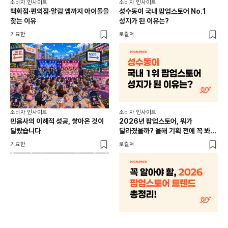
소비자 인사이트
소비자 인사이트
소비
백화점·편의점·알람 앱까지 아이돌을
성수동이 국내 팝업스토어 No.1
외국
찾는 이유
성지가 된 이유는?
남
이
기묘한
로컬덕
썸트
소비
소비자 인사이트
소비자 인사이트
CR
민음사의 이례적 성공, 쌓아온 것이
2026년 팝업스토어, 뭐가
개
달랐습니다
달라졌을까? 올해 기획 전에 꼭 봐야
할 트렌드 4가지
DX
기묘한
로컬덕