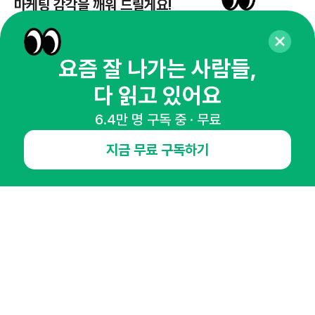
마케팅 감각을 깨워 드릴게요!
65,043명의 마케터를 성장시키는 뉴스레터
뉴스레터 구독하기
요즘 잘 나가는 사람들,
다 읽고 있어요
6.4만 명 구독 중 · 무료
NHN AD
지금 무료 구독하기
오픈애즈란
공지사항
제휴문의
인사이터 신청
뉴스레터
광고안내
경기도 성남시 분당구 대왕판교로645번길 16
대표 : 심도섭
사업자등록번호 : 144-81-27690(
사업자정보확인
)
통신판매업신고번호 : 2014-경기성남-1023
호스팅서비스사업자 : 오픈애즈
서비스•광고 문의 :
1800-2198
이메일 :
openads@openads.co.kr