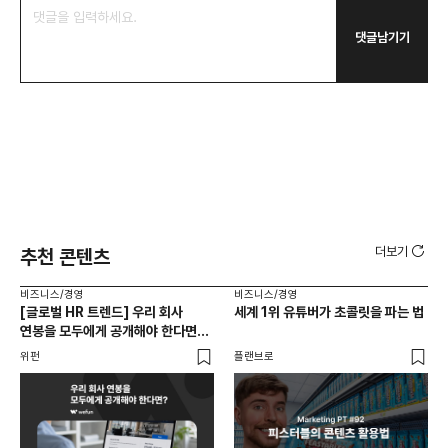
댓글남기기
더보기
추천 콘텐츠
비즈니스/경영
비즈니스/경영
비즈
[글로벌 HR 트렌드] 우리 회사
세계 1위 유튜버가 초콜릿을 파는 법
에이
연봉을 모두에게 공개해야 한다면? |
있
급여 투명성 법, 해외 사례, 연봉
위펀
플랜브로
기묘
공개, 채용 공고