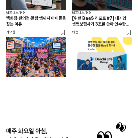
비즈니스/경영
비즈니스/경영
백화점·편의점·알람 앱까지 아이돌을
[위펀 BaaS 리포트 #7] 대기업
비즈
찾는 이유
생명보험사가 3조를 쏟아 인수한
광고
일본 BaaS 회사의 정체는?
공
기묘한
위펀
플랜
매주 화요일 아침,