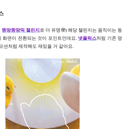
스
선
뚱땅뚱땅띡 챌린지
로 더 유명🤓) 해당 챌린지는 움직이는 동
춰 화면이 전환되는 것이 포인트인데요.
넷플릭스
처럼 기존 영
모션처럼 제작해도 재밌을 거 같아요.