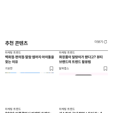
더보기
추천 콘텐츠
마케팅 트렌드
마케팅 트렌드
마케
백화점·편의점·알람 앱까지 아이돌을
화장품이 말랑이가 됐다고? 뷰티
서
찾는 이유
브랜드의 트렌드 활용법
오프
기묘한
알파앱스
로컬
마케팅 트렌드
마케팅 트렌드