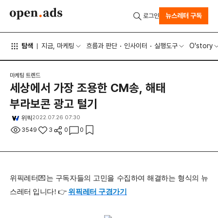
뉴스레터 구독
로그인
탐색
지금, 마케팅
흐름과 판단
인사이터
실행도구
O'story
마케팅 트렌드
세상에서 가장 조용한 CM송, 해태
부라보콘 광고 털기
위픽
2022.07.26 07:30
3549
3
0
0
위픽레터💌는 구독자들의 고민을 수집하여 해결하는 형식의 뉴
스레터 입니다! 👉
위픽레터 구경가기