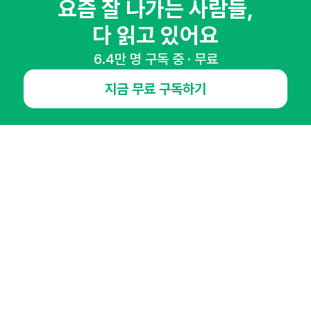
요즘 잘 나가는 사람들,
다 읽고 있어요
6.4만 명 구독 중 · 무료
NHN AD
지금 무료 구독하기
오픈애즈란
공지사항
제휴문의
인사이터 신청
뉴스레터
광고안내
경기도 성남시 분당구 대왕판교로645번길 16
대표 : 심도섭
사업자등록번호 : 144-81-27690(
사업자정보확인
)
통신판매업신고번호 : 2014-경기성남-1023
호스팅서비스사업자 : 오픈애즈
서비스•광고 문의 :
1800-2198
이메일 :
openads@openads.co.kr
이용약관
개인정보처리방침
instagram
thread
kakaotalk