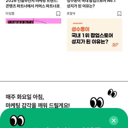
2026 인플루언서 마케팅 트렌드:
성수동이 국내 팝업스토어 No.1
콘텐츠 파트너에서 커머스 파트너로
성지가 된 이유는?
아임웹
로컬덕
마케
하
브루
매주 화요일 아침,
마케팅 감각을 깨워 드릴게요!
65,043명의 마케터를 성장시키는 뉴스레터
뉴스레터 구독하기