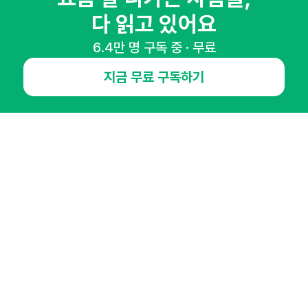
다 읽고 있어요
6.4만 명 구독 중 · 무료
NHN AD
지금 무료 구독하기
오픈애즈란
공지사항
제휴문의
인사이터 신청
뉴스레터
광고안내
경기도 성남시 분당구 대왕판교로645번길 16
대표 : 심도섭
사업자등록번호 : 144-81-27690(
사업자정보확인
)
통신판매업신고번호 : 2014-경기성남-1023
호스팅서비스사업자 : 오픈애즈
서비스•광고 문의 :
1800-2198
이메일 :
openads@openads.co.kr
이용약관
개인정보처리방침
instagram
thread
kakaotalk