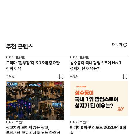
더보기
추천 콘텐츠
미디어 트렌드
미디어 트렌드
미디
드라마 '김부장'이 SBS에 중요한
성수동이 국내 팝업스토어 No.1
요
진짜 이유
성지가 된 이유는?
않습
유튜
기묘한
로컬덕
유광
미디어 트렌드
미디어 트렌드
미디
광고처럼 보이지 않는 광고,
미디어&마켓 리포트 2026년 6월
연령
콘텐츠형 광고 사례로 보는 활용법
호
타