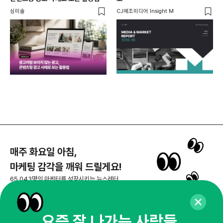
꾸밈
심미솔
CJ메조미디어 Insight M
DM
함께
각
매주 화요일 아침,
마케팅 감각을 깨워 드릴게요!
65,043명의 마케터를 성장시키는 뉴스레터
뉴스레터 구독하기
요즘 잘 나가는 사람들,