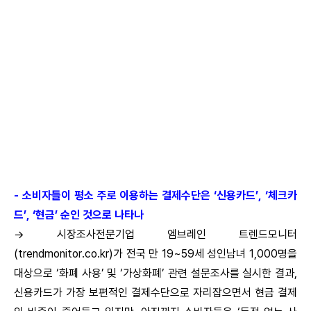
‘동전 없는 사회’의 가능성 높게 평가(58.5% 가까운 미래에 가
능, 33% 먼 미래에 가능)
다만 ‘화폐 없는 사회’에 대해서는 전체 8.8%만이 찬성하는 입장
밝혀
‘가상화폐’ 이미지는 아직 부정적, “해킹 당하기 쉽고, 범죄에 자주
이용될 것 같다”
그러나 10명 중 6명 “먼 미래에는 가상화폐가 대중화될 것”이라
고 바라봐
- 소비자들이 평소 주로 이용하는 결제수단은 ‘신용카드’, ‘체크카
드’, ‘현금’ 순인 것으로 나타나
→ 시장조사전문기업 엠브레인 트렌드모니터
(trendmonitor.co.kr)가 전국 만 19~59세 성인남녀 1,000명을
대상으로 ‘화폐 사용’ 및 ‘가상화폐’ 관련 설문조사를 실시한 결과,
신용카드가 가장 보편적인 결제수단으로 자리잡으면서 현금 결제